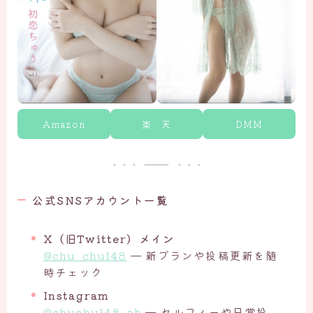
Amazon
楽 天
DMM
公式SNSアカウント一覧
X（旧Twitter）メイン
@chu_chu148
— 新プランや投稿更新を随
時チェック
Instagram
@chuchu148_ab
— セルフィーや日常投