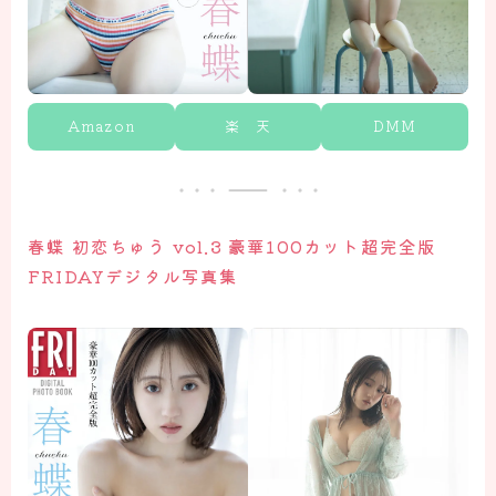
Amazon
楽 天
DMM
春蝶 初恋ちゅう vol.3 豪華100カット超完全版
FRIDAYデジタル写真集