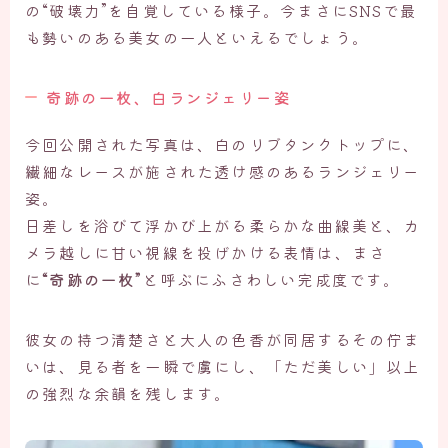
の“破壊力”を自覚している様子。今まさにSNSで最
も勢いのある美女の一人といえるでしょう。
奇跡の一枚、白ランジェリー姿
今回公開された写真は、白のリブタンクトップに、
繊細なレースが施された透け感のあるランジェリー
姿。
日差しを浴びて浮かび上がる柔らかな曲線美と、カ
メラ越しに甘い視線を投げかける表情は、まさ
に
“奇跡の一枚”
と呼ぶにふさわしい完成度です。
彼女の持つ清楚さと大人の色香が同居するその佇ま
いは、見る者を一瞬で虜にし、「ただ美しい」以上
の強烈な余韻を残します。