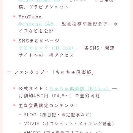
稿、グラビアショット
YouTube
@chuchu_148
— 動画投稿や撮影会アーカ
イブなどを公開
SNSまとめページ
まとめリンク（lit.link）
— 各SNS・関連
サイトへの一括アクセス
ファンクラブ：「ちゅちゅ倶楽部」
公式サイト
：
ちゅちゅ倶楽部（Bitfan）
—
月額約480円（$4.6〜）で登録可能
主な会員限定コンテンツ
：
BLOG（絵日記・限定記事など）
MOVIE（オフショット・メイキング動画）
PHOTO（毎日更新のオフショット）