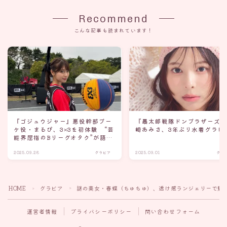
Recommend
こんな記事も読まれています！
『ゴジュウジャー』悪役幹部ブー
『暴太郎戦隊ドンブラザーズ
ケ役・まるぴ、3×3を初体験 “芸
崎あみさ、3年ぶり水着グラビ
能界屈指のBリーグオタク”が語る
魅力
2025.09.28
グラビア
2025.09.01
グラ
HOME
グラビア
謎の美女・春蝶（ちゅちゅ）、透け感ランジェリーで魅
＞
＞
運営者情報
プライバシーポリシー
問い合わせフォーム