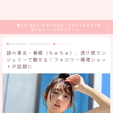
「推しの“沼入り”をガイドする、アダルト＆オタク特
化レビュー・カタログサイト」
2025.08.29
2025.09.15
グラビア
謎の美女・春蝶（ちゅちゅ）、透け感ラン
ジェリーで魅せる！フォロワー爆増ショッ
トが話題に