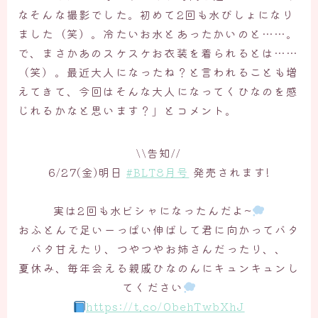
なそんな撮影でした。初めて2回も水びしょになり
ました（笑）。冷たいお水とあったかいのと……。
で、まさかあのスケスケお衣装を着られるとは……
（笑）。最近大人になったね？と言われることも増
えてきて、今回はそんな大人になってくひなのを感
じれるかなと思います？」とコメント。
\\告知//
6/27(金)明日
#BLT8月号
発売されます!
実は2回も水ビシャになったんだよ~
おふとんで足いーっぱい伸ばして君に向かってバタ
バタ甘えたり、つやつやお姉さんだったり、、
夏休み、毎年会える親戚ひなのんにキュンキュンし
てください
https://t.co/0behTwbXhJ