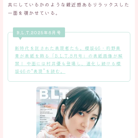
共にしているかのような親近感あるリラックスした
一面を覗かせている。
B.L.T.2025年8月号
新時代を託された表現者たち。櫻坂46・的野美
青が表紙を飾る「B.L.T.8月号」の表紙画像が解
禁！ 中面には村井優も登場し、進化し続ける櫻
坂46の“表現”を読む。