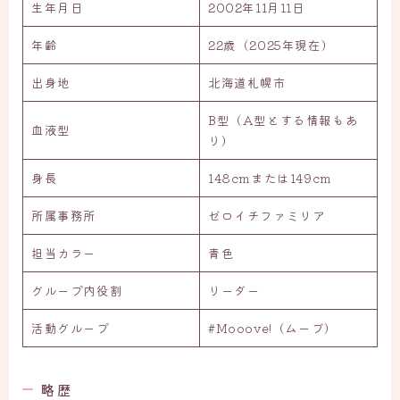
生年月日
2002年11月11日
年齢
22歳（2025年現在）
出身地
北海道札幌市
B型（A型とする情報もあ
血液型
り）
身長
148cmまたは149cm
所属事務所
ゼロイチファミリア
担当カラー
青色
グループ内役割
リーダー
活動グループ
#Mooove!（ムーブ）
略歴