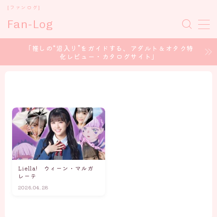
[ファンログ]
Fan-Log
MENU
「推しの“沼入り”をガイドする、アダルト＆オタク特
化レビュー・カタログサイト」
ホーム
セクシー女優
コスプレイヤー
アイドル/グラドル
Liella! ウィーン・マルガ
声優 / voice Actor
レーテ
2026.04.28
CONTENT CREATOR