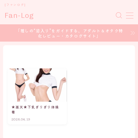
[ファンログ]
Fan-Log
MENU
「推しの“沼入り”をガイドする、アダルト＆オタク特
化レビュー・カタログサイト」
ホーム
セクシー女優
コスプレイヤー
アイドル/グラドル
★楽天★下乳ぎりぎり体操
声優 / voice Actor
着
2026.04.19
CONTENT CREATOR