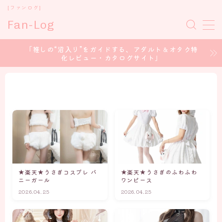
[ファンログ]
Fan-Log
MENU
「推しの“沼入り”をガイドする、アダルト＆オタク特
化レビュー・カタログサイト」
ホーム
セクシー女優
コスプレイヤー
アイドル/グラドル
★楽天★うさぎコスプレ バ
★楽天★うさぎのふわふわ
声優 / voice Actor
ニーガール
ワンピース
2026.04.25
2026.04.25
CONTENT CREATOR