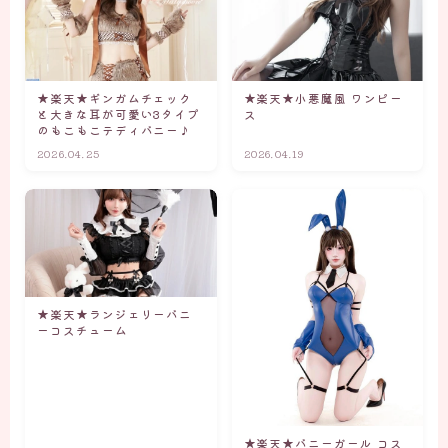
★楽天★ギンガムチェック
★楽天★小悪魔風 ワンピー
と大きな耳が可愛い3タイプ
ス
のもこもこテディバニー♪
2026.04.25
2026.04.19
★楽天★ランジェリーバニ
ーコスチューム
★楽天★バニーガール コス