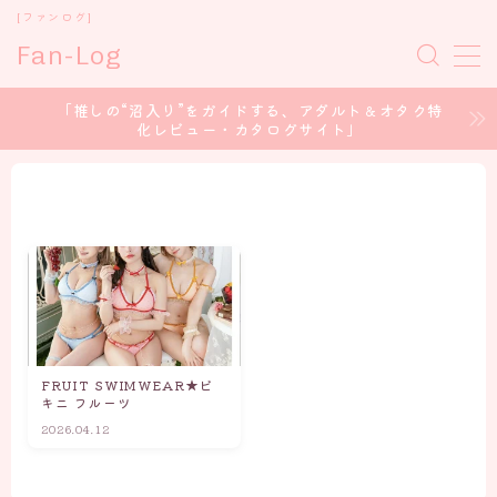
[ファンログ]
Fan-Log
MENU
「推しの“沼入り”をガイドする、アダルト＆オタク特
化レビュー・カタログサイト」
ホーム
セクシー女優
コスプレイヤー
アイドル/グラドル
FRUIT SWIMWEAR★ビ
声優 / voice Actor
キニ フルーツ
2026.04.12
CONTENT CREATOR