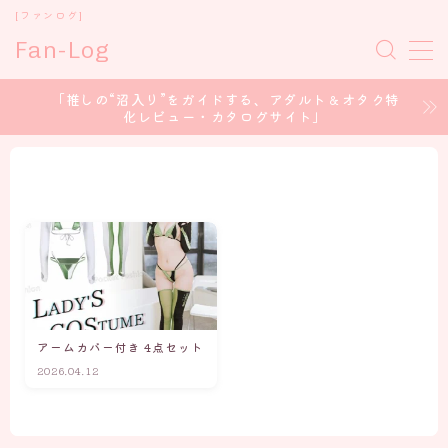
[ファンログ]
Fan-Log
MENU
「推しの“沼入り”をガイドする、アダルト＆オタク特
化レビュー・カタログサイト」
ホーム
セクシー女優
コスプレイヤー
アイドル/グラドル
アームカバー付き 4点セット
声優 / voice Actor
2026.04.12
CONTENT CREATOR