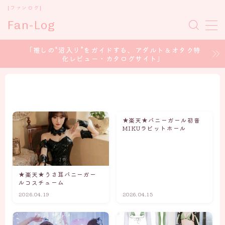
[ファンログ]
Fan-Log
MENU
「推しの“沼入り”をガイドする、アダルト＆オタク特
化レビュー・カタログサイト」
ホーム
セクシー女優
★楽天★バニーガール初音
コスプレイヤー
MIKUラビットホール
アイドル/グラドル
★楽天★うさ耳バニーガー
声優 / voice Actor
ルコスチューム
2026.04.19
2026.04.15
CONTENT CREATOR