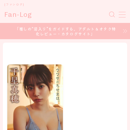
[ファンログ]
Fan-Log
MENU
「推しの“沼入り”をガイドする、アダルト＆オタク特
化レビュー・カタログサイト」
ホーム
セクシー女優
コスプレイヤー
アイドル/グラドル
声優 / voice Actor
CONTENT CREATOR