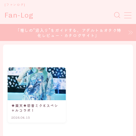
[ファンログ]
Fan-Log
MENU
「推しの“沼入り”をガイドする、アダルト＆オタク特
化レビュー・カタログサイト」
ホーム
セクシー女優
コスプレイヤー
アイドル/グラドル
★楽天★初音ミクとスペシ
声優 / voice Actor
ャルコラボ！
2026.04.15
CONTENT CREATOR