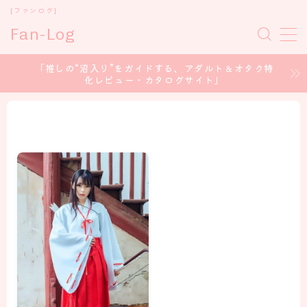
[ファンログ]
Fan-Log
MENU
「推しの“沼入り”をガイドする、アダルト＆オタク特
化レビュー・カタログサイト」
ホーム
セクシー女優
コスプレイヤー
アイドル/グラドル
声優 / voice Actor
CONTENT CREATOR