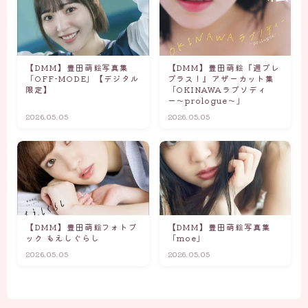
【DMM】豊田萌絵写真集
【DMM】豊田萌絵『週プレ
「OFF-MODE」【デジタル
プラス！』アザーカット集
限定】
「OKINAWAラプソディ
ー〜prologue〜」
2026.05.05
2026.05.05
【DMM】豊田萌絵フォトブ
【DMM】豊田萌絵写真集
ック もえしぐらし
「moe」
2026.05.05
2026.05.05
Follow Me