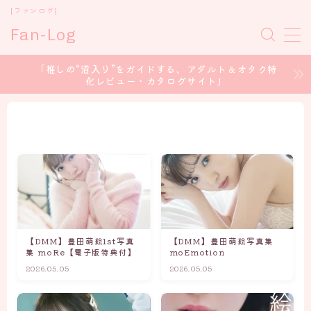
[ファンログ]
Fan-Log
MENU
「推しの“沼入り”をガイドする、アダルト＆オタク特
化レビュー・カタログサイト」
ホーム
セクシー女優
コスプレイヤー
アイドル/グラドル
【DMM】豊田萌絵1st写真
【DMM】豊田萌絵写真集
声優 / voice Actor
集 moRe【電子版特典付】
moEmotion
2026.05.05
2026.05.05
CONTENT CREATOR