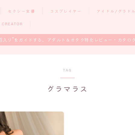
セクシー女優
コスプレイヤー
アイドル/グラド
 CREATOR
沼入り”をガイドする、アダルト＆オタク特化レビュー・カタロ
TAG
グラマラス