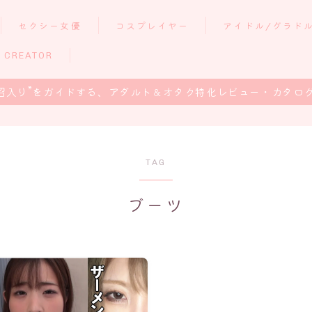
セクシー女優
コスプレイヤー
アイドル/グラド
 CREATOR
沼入り”をガイドする、アダルト＆オタク特化レビュー・カタロ
TAG
ブーツ