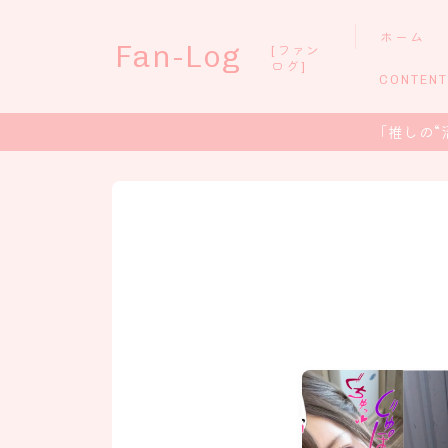
ホーム
Fan-Log
[ファン
ログ]
CONTENT
「推しの“