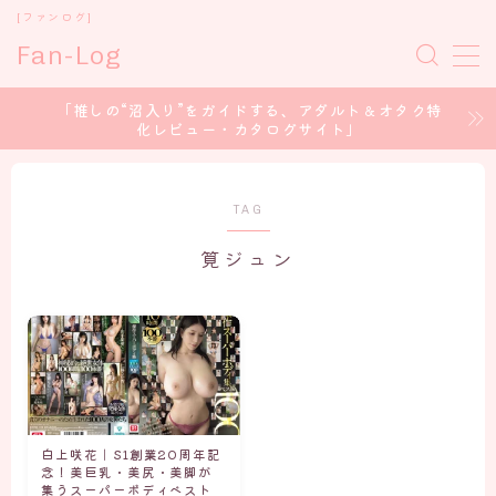
[ファンログ]
Fan-Log
MENU
「推しの“沼入り”をガイドする、アダルト＆オタク特
化レビュー・カタログサイト」
ホーム
セクシー女優
TAG
筧ジュン
コスプレイヤー
アイドル/グラドル
声優 / voice Actor
白上咲花｜S1創業20周年記
CONTENT CREATOR
念！美巨乳・美尻・美脚が
集うスーパーボディベスト